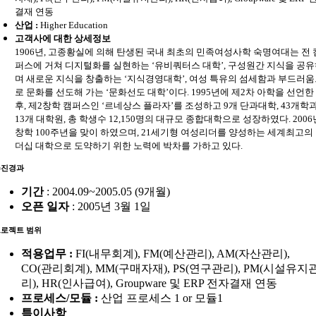
결재 연동
산업 :
Higher Education
고객사에 대한 상세정보
1906년, 고종황실에 의해 탄생된 국내 최초의 민족여성사학 숙명여대는 전 
퍼스에 거쳐 디지털화를 실현하는 ‘유비쿼터스 대학’, 구성원간 지식을 공
며 새로운 지식을 창출하는 ‘지식경영대학’, 여성 특유의 섬세함과 부드러
로 문화를 선도해 가는 ‘문화선도 대학’이다. 1995년에 제2차 아학을 선언한
후, 제2창학 캠퍼스인 ‘르네상스 플라자’를 조성하고 9개 단과대학, 43개학과
13개 대학원, 총 학생수 12,150명의 대규모 종합대학으로 성장하였다. 2006
창학 100주년을 맞이 하였으며, 21세기형 여성리더를 양성하는 세계최고의
더십 대학으로 도약하기 위한 노력에 박차를 가하고 있다.
추진경과
기간
: 2004.09~2005.05 (9개월)
오픈 일자
: 2005년 3월 1일
프로젝트 범위
적용업무 :
FI(내무회계), FM(예산관리), AM(자산관리),
CO(관리회계), MM(구매자재), PS(연구관리), PM(시설유지
리), HR(인사급여), Groupware 및 ERP 전자결재 연동
프로세스/모듈 :
산업 프로세스 1 or 모듈1
특이사항