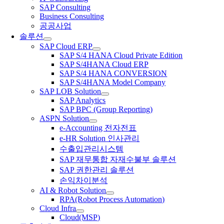
SAP Consulting
Business Consulting
공공사업
솔루션
SAP Cloud ERP
SAP S/4 HANA Cloud Private Edition
SAP S/4HANA Cloud ERP
SAP S/4 HANA CONVERSION
SAP S/4HANA Model Company
SAP LOB Solution
SAP Analytics
SAP BPC (Group Reporting)
ASPN Solution
e-Accounting 전자전표
e-HR Solution 인사관리
수출입관리시스템
SAP 재무통합 자재수불부 솔루션
SAP 권한관리 솔루션
손익차이분석
AI & Robot Solution
RPA(Robot Process Automation)
Cloud Infra
Cloud(MSP)