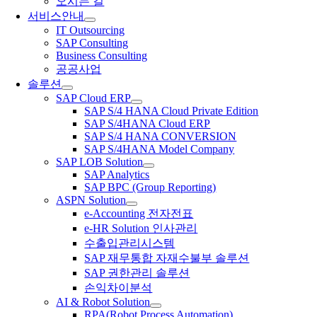
오시는 길
서비스안내
IT Outsourcing
SAP Consulting
Business Consulting
공공사업
솔루션
SAP Cloud ERP
SAP S/4 HANA Cloud Private Edition
SAP S/4HANA Cloud ERP
SAP S/4 HANA CONVERSION
SAP S/4HANA Model Company
SAP LOB Solution
SAP Analytics
SAP BPC (Group Reporting)
ASPN Solution
e-Accounting 전자전표
e-HR Solution 인사관리
수출입관리시스템
SAP 재무통합 자재수불부 솔루션
SAP 권한관리 솔루션
손익차이분석
AI & Robot Solution
RPA(Robot Process Automation)