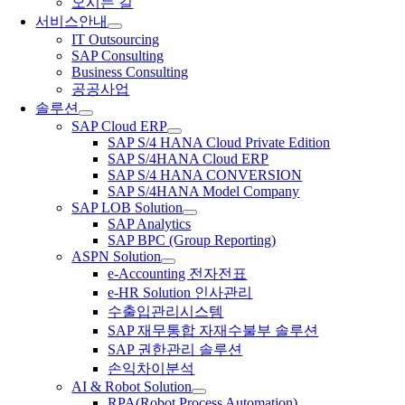
오시는 길
서비스안내
IT Outsourcing
SAP Consulting
Business Consulting
공공사업
솔루션
SAP Cloud ERP
SAP S/4 HANA Cloud Private Edition
SAP S/4HANA Cloud ERP
SAP S/4 HANA CONVERSION
SAP S/4HANA Model Company
SAP LOB Solution
SAP Analytics
SAP BPC (Group Reporting)
ASPN Solution
e-Accounting 전자전표
e-HR Solution 인사관리
수출입관리시스템
SAP 재무통합 자재수불부 솔루션
SAP 권한관리 솔루션
손익차이분석
AI & Robot Solution
RPA(Robot Process Automation)