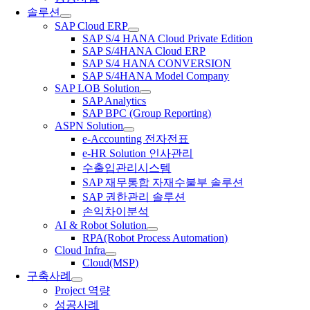
솔루션
SAP Cloud ERP
SAP S/4 HANA Cloud Private Edition
SAP S/4HANA Cloud ERP
SAP S/4 HANA CONVERSION
SAP S/4HANA Model Company
SAP LOB Solution
SAP Analytics
SAP BPC (Group Reporting)
ASPN Solution
e-Accounting 전자전표
e-HR Solution 인사관리
수출입관리시스템
SAP 재무통합 자재수불부 솔루션
SAP 권한관리 솔루션
손익차이분석
AI & Robot Solution
RPA(Robot Process Automation)
Cloud Infra
Cloud(MSP)
구축사례
Project 역량
성공사례