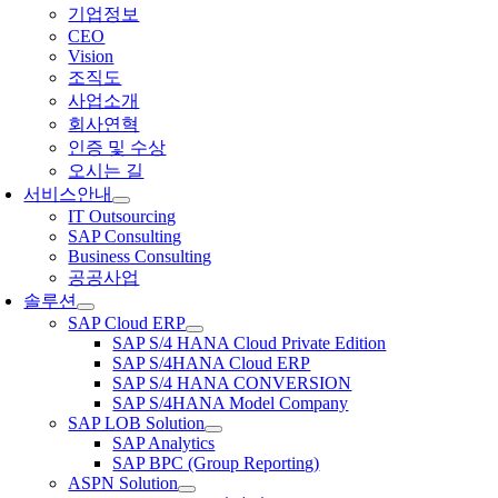
기업정보
CEO
Vision
조직도
사업소개
회사연혁
인증 및 수상
오시는 길
서비스안내
IT Outsourcing
SAP Consulting
Business Consulting
공공사업
솔루션
SAP Cloud ERP
SAP S/4 HANA Cloud Private Edition
SAP S/4HANA Cloud ERP
SAP S/4 HANA CONVERSION
SAP S/4HANA Model Company
SAP LOB Solution
SAP Analytics
SAP BPC (Group Reporting)
ASPN Solution