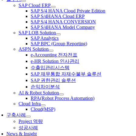
SAP Cloud ERP
SAP S/4 HANA Cloud Private Edition
SAP S/4HANA Cloud ERP
SAP S/4 HANA CONVERSION
SAP S/4HANA Model Company
SAP LOB Solution
SAP Analytics
SAP BPC (Group Reporting)
ASPN Solution
e-Accounting 전자전표
e-HR Solution 인사관리
수출입관리시스템
SAP 재무통합 자재수불부 솔루션
SAP 권한관리 솔루션
손익차이분석
AI & Robot Solution
RPA(Robot Process Automation)
Cloud Infra
Cloud(MSP)
구축사례
Project 역량
성공사례
News & Insight