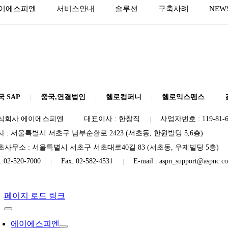
이에스피엔
서비스안내
솔루션
구축사례
NEWS
국 SAP
중국,연결법인
헬로컴퍼니
헬로익스펜스
식회사 에이에스피엔
대표이사 : 한창직
사업자번호 : 119-81-6
사 : 서울특별시 서초구 남부순환로 2423 (서초동, 한원빌딩 5,6층)
초사무소 : 서울특별시 서초구 서초대로40길 83 (서초동, 우제빌딩 5층)
l. 02-520-7000
Fax. 02-582-4531
E-mail : aspn_support@aspnc.c
페이지 로드 링크
에이에스피엔